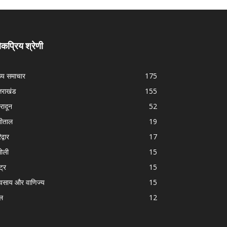
कप्रिय श्रेणी
ख्य समाचार
175
्तराखंड
155
हरादून
52
नीताल
19
द्वार
17
ोली
15
्ट्र
15
यवसाय और वाणिज्य
15
ल
12