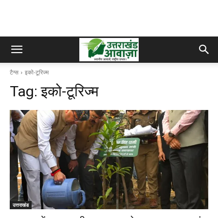
टैग्स
इको-टूरिज्म
Tag:
इको-टूरिज्म
उत्तराखंड