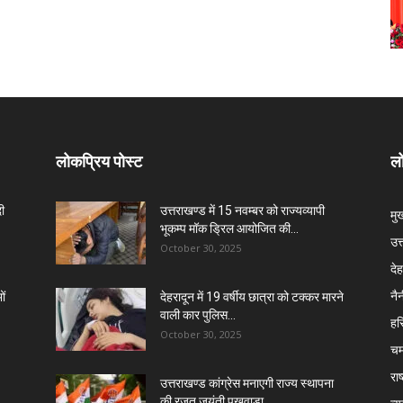
लोकप्रिय पोस्ट
लो
दी
उत्तराखण्ड में 15 नवम्बर को राज्यव्यापी
मु
भूकम्प मॉक ड्रिल आयोजित की...
उत
October 30, 2025
दे
नै
ों
देहरादून में 19 वर्षीय छात्रा को टक्कर मारने
वाली कार पुलिस...
हरि
October 30, 2025
चम
राष
उत्तराखण्ड कांग्रेस मनाएगी राज्य स्थापना
की रजत जयंती पखवाड़ा