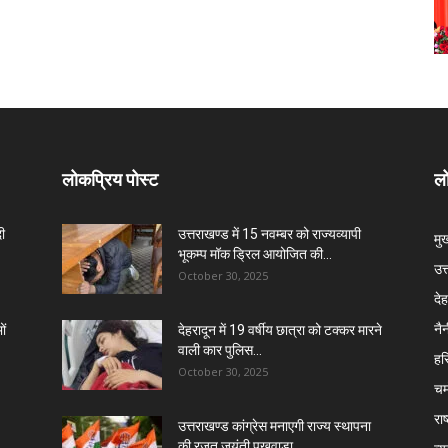
लोकप्रिय पोस्ट
लो
दी
उत्तराखण्ड में 15 नवम्बर को राज्यव्यापी
मु
भूकम्प मॉक ड्रिल आयोजित की...
उत
October 30, 2025
दे
नै
ों
देहरादून में 19 वर्षीय छात्रा को टक्कर मारने
वाली कार पुलिस...
हरि
October 30, 2025
चम
राष
उत्तराखण्ड कांग्रेस मनाएगी राज्य स्थापना
की रजत जयंती पखवाड़ा