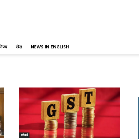
णिज्य
खेल
NEWS IN ENGLISH
फ़ीचर्ड