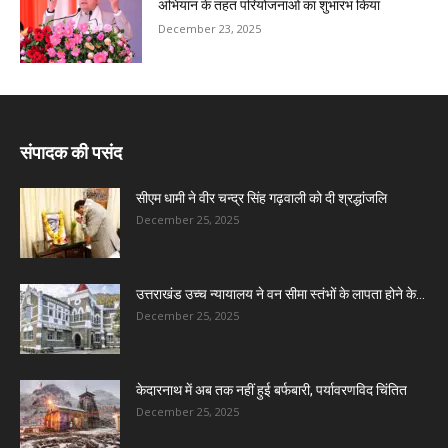
अभियान के तहत परियोजनाओं का शुभारंभ किया
December 23, 2025
संपादक की पसंद
सीएम धामी ने वीर चन्द्र सिंह गढ़वाली को दी श्रद्धांजलि
December 25, 2025
उत्तराखंड उच्च न्यायालय ने वन सीमा स्तंभों के लापता होने के...
December 25, 2025
केदारनाथ में अब तक नहीं हुई बर्फबारी, पर्यावरणविद चिंतित
December 25, 2025