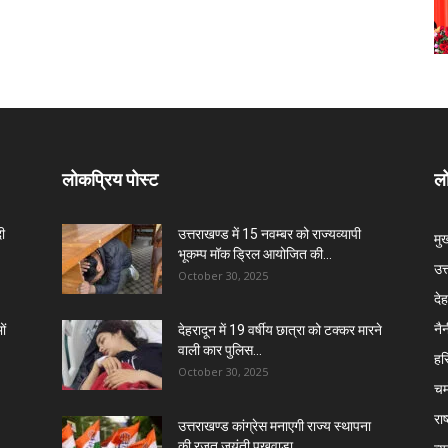
लोकप्रिय पोस्ट
लो
दी
उत्तराखण्ड में 15 नवम्बर को राज्यव्यापी
मु
भूकम्प मॉक ड्रिल आयोजित की...
उत
October 30, 2025
दे
नै
ों
देहरादून में 19 वर्षीय छात्रा को टक्कर मारने
वाली कार पुलिस...
हरि
October 30, 2025
चम
राष
उत्तराखण्ड कांग्रेस मनाएगी राज्य स्थापना
की रजत जयंती पखवाड़ा