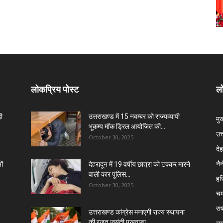
लोकप्रिय पोस्ट
लो
दी
उत्तराखण्ड में 15 नवम्बर को राज्यव्यापी
मु
भूकम्प मॉक ड्रिल आयोजित की...
उत
October 30, 2025
दे
नै
ों
देहरादून में 19 वर्षीय छात्रा को टक्कर मारने
वाली कार पुलिस...
हरि
October 30, 2025
चम
राष
उत्तराखण्ड कांग्रेस मनाएगी राज्य स्थापना
की रजत जयंती पखवाड़ा