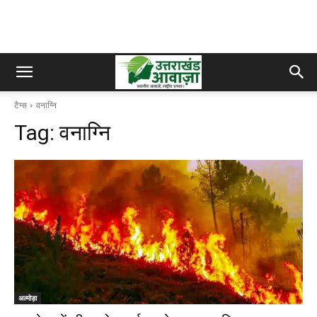
टैग्स
वनाग्नि
Tag:
वनाग्नि
अल्मोड़ा