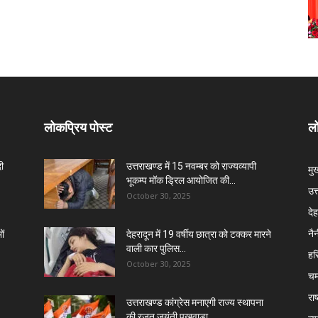
लोकप्रिय पोस्ट
लो
दी
उत्तराखण्ड में 15 नवम्बर को राज्यव्यापी
मु
भूकम्प मॉक ड्रिल आयोजित की...
उत
October 30, 2025
दे
नै
ों
देहरादून में 19 वर्षीय छात्रा को टक्कर मारने
वाली कार पुलिस...
हरि
October 30, 2025
चम
राष
उत्तराखण्ड कांग्रेस मनाएगी राज्य स्थापना
की रजत जयंती पखवाड़ा