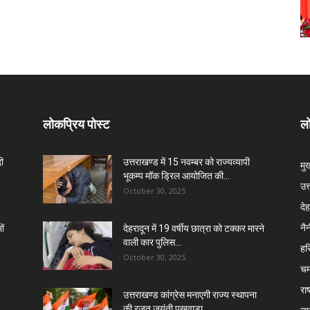
लोकप्रिय पोस्ट
लो
दी
उत्तराखण्ड में 15 नवम्बर को राज्यव्यापी
मु
भूकम्प मॉक ड्रिल आयोजित की...
उत
October 30, 2025
दे
नै
ों
देहरादून में 19 वर्षीय छात्रा को टक्कर मारने
वाली कार पुलिस...
हरि
October 30, 2025
चम
राष
उत्तराखण्ड कांग्रेस मनाएगी राज्य स्थापना
की रजत जयंती पखवाड़ा