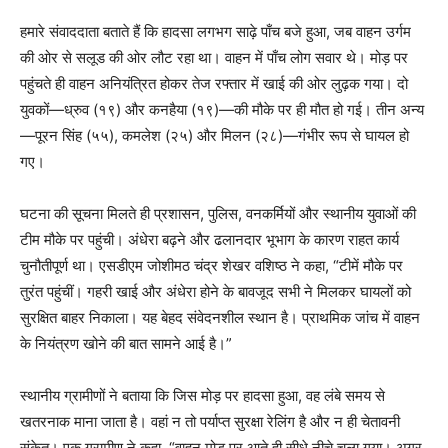
हमारे संवाददाता बताते हैं कि हादसा लगभग साढ़े पाँच बजे हुआ, जब वाहन उर्गम
की ओर से सलूड की ओर लौट रहा था। वाहन में पाँच लोग सवार थे। मोड़ पर
पहुंचते ही वाहन अनियंत्रित होकर तेज रफ्तार में खाई की ओर लुढ़क गया। दो
युवकों—ध्रुव (१९) और कनहैया (१९)—की मौके पर ही मौत हो गई। तीन अन्य
—पूरन सिंह (५५), कमलेश (२५) और मिलन (२८)—गंभीर रूप से घायल हो
गए।
घटना की सूचना मिलते ही प्रशासन, पुलिस, वनकर्मियों और स्थानीय युवाओं की
टीम मौके पर पहुंची। अंधेरा बढ़ने और ढलानदार भूभाग के कारण राहत कार्य
चुनौतीपूर्ण था। एसडीएम जोशीमठ चंद्र शेखर वशिष्ठ ने कहा, “टीमें मौके पर
तुरंत पहुंचीं। गहरी खाई और अंधेरा होने के बावजूद सभी ने मिलकर घायलों को
सुरक्षित बाहर निकाला। यह बेहद संवेदनशील स्थान है। प्राथमिक जांच में वाहन
के नियंत्रण खोने की बात सामने आई है।”
स्थानीय ग्रामीणों ने बताया कि जिस मोड़ पर हादसा हुआ, वह लंबे समय से
खतरनाक माना जाता है। वहां न तो पर्याप्त सुरक्षा रेलिंग है और न ही चेतावनी
संकेत। एक ग्रामीण ने कहा, “वाहन मोड़ पर आते ही सीधे नीचे चला गया। अगर