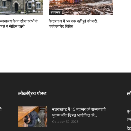
उत्तराखंड
न्यायालय ने वन सीमा स्तंभों के
केदारनाथ में अब तक नहीं हुई बर्फबारी,
ामले में नोटिस जारी
पर्यावरणविद चिंतित
लोकप्रिय पोस्ट
लो
दी
उत्तराखण्ड में 15 नवम्बर को राज्यव्यापी
मु
भूकम्प मॉक ड्रिल आयोजित की...
उत
October 30, 2025
दे