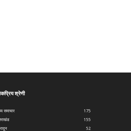
कप्रिय श्रेणी
ख्य समाचार
175
्तराखंड
155
हरादून
52