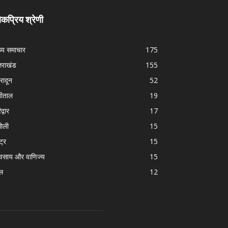
कप्रिय श्रेणी
ख्य समाचार
175
्तराखंड
155
हरादून
52
नीताल
19
द्वार
17
ोली
15
्ट्र
15
यवसाय और वाणिज्य
15
ल
12