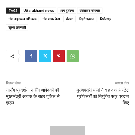
TAGS
Uttarakhand news
आग दुर्घटना
उत्तराखंड समाचार
गोवा नाइटक्लब अग्निकांड
गोवा फायर केस
चंपावत
टिहरी गढ़वाल
पिथौरागढ़
सुरक्षा लापरवाही
पिछला लेख
अगला लेख
नर्सिंग प्रदर्शन: नर्सिंग आवेदकों की
मुख्यमंत्री धामी ने १४२ असिस्टेंट
मुख्यमंत्री आवास के बाहर पुलिस से
प्रोफेसरों को नियुक्ति पत्र प्रदान
झड़प
किए