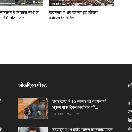
उत्तराखंड
न्यायालय ने वन सीमा स्तंभों के
केदारनाथ में अब तक नहीं हुई बर्फबारी,
ामले में नोटिस जारी
पर्यावरणविद चिंतित
लोकप्रिय पोस्ट
लो
दी
उत्तराखण्ड में 15 नवम्बर को राज्यव्यापी
मु
भूकम्प मॉक ड्रिल आयोजित की...
उत
October 30, 2025
दे
नै
ों
देहरादून में 19 वर्षीय छात्रा को टक्कर मारने